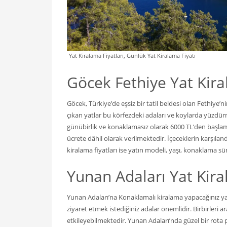
Yat Kiralama Fiyatları, Günlük Yat Kiralama Fiyatı
Göcek Fethiye Yat Kira
Göcek, Türkiye’de eşsiz bir tatil beldesi olan Fethiye
çıkan yatlar bu körfezdeki adaları ve koylarda yüzdürm
günübirlik ve konaklamasız olarak 6000 TL’den başlama
ücrete dâhil olarak verilmektedir. İçeceklerin karşıla
kiralama fiyatları ise yatın modeli, yaşı, konaklama s
Yunan Adaları Yat Kira
Yunan Adaları’na Konaklamalı kiralama yapacağınız yatl
ziyaret etmek istediğiniz adalar önemlidir. Birbirleri 
etkileyebilmektedir. Yunan Adaları’nda güzel bir rota p