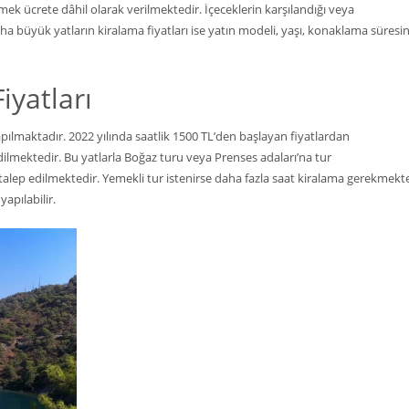
emek ücrete dâhil olarak verilmektedir. İçeceklerin karşılandığı veya
a büyük yatların kiralama fiyatları ise yatın modeli, yaşı, konaklama süresi
iyatları
pılmaktadır. 2022 yılında saatlik 1500 TL’den başlayan fiyatlardan
dilmektedir. Bu yatlarla Boğaz turu veya Prenses adaları’na tur
lep edilmektedir. Yemekli tur istenirse daha fazla saat kiralama gerekmekte
apılabilir.