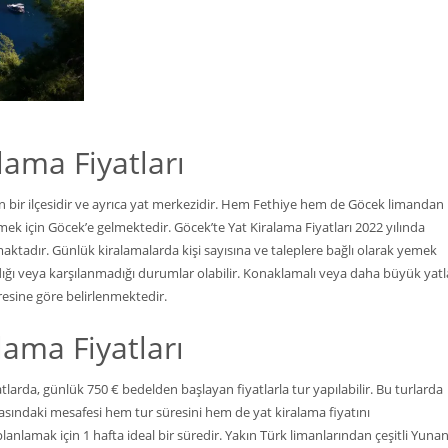
lama Fiyatları
’nin bir ilçesidir ve ayrıca yat merkezidir. Hem Fethiye hem de Göcek limandan
ek için Göcek’e gelmektedir. Göcek’te Yat Kiralama Fiyatları 2022 yılında
ktadır. Günlük kiralamalarda kişi sayısına ve taleplere bağlı olarak yemek
ndığı veya karşılanmadığı durumlar olabilir. Konaklamalı veya daha büyük yatl
üresine göre belirlenmektedir.
lama Fiyatları
arda, günlük 750 € bedelden başlayan fiyatlarla tur yapılabilir. Bu turlarda
arasındaki mesafesi hem tur süresini hem de yat kiralama fiyatını
lanlamak için 1 hafta ideal bir süredir. Yakın Türk limanlarından çeşitli Yuna