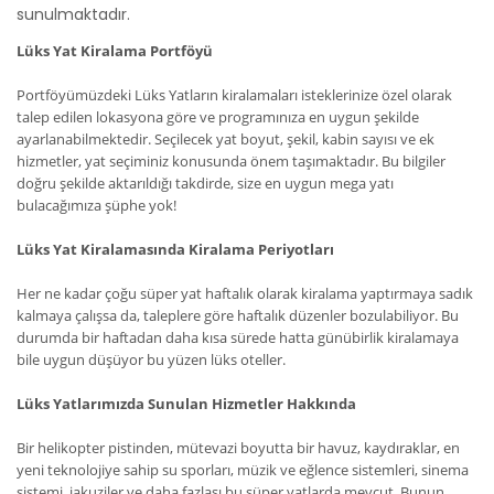
sunulmaktadır.
Lüks Yat Kiralama Portföyü
Portföyümüzdeki Lüks Yatların kiralamaları isteklerinize özel olarak
talep edilen lokasyona göre ve programınıza en uygun şekilde
ayarlanabilmektedir. Seçilecek yat boyut, şekil, kabin sayısı ve ek
hizmetler, yat seçiminiz konusunda önem taşımaktadır. Bu bilgiler
doğru şekilde aktarıldığı takdirde, size en uygun mega yatı
bulacağımıza şüphe yok!
Lüks Yat Kiralamasında Kiralama Periyotları
Her ne kadar çoğu süper yat haftalık olarak kiralama yaptırmaya sadık
kalmaya çalışsa da, taleplere göre haftalık düzenler bozulabiliyor. Bu
durumda bir haftadan daha kısa sürede hatta günübirlik kiralamaya
bile uygun düşüyor bu yüzen lüks oteller.
Lüks Yatlarımızda Sunulan Hizmetler Hakkında
Bir helikopter pistinden, mütevazi boyutta bir havuz, kaydıraklar, en
yeni teknolojiye sahip su sporları, müzik ve eğlence sistemleri, sinema
sistemi, jakuziler ve daha fazlası bu süper yatlarda mevcut. Bunun