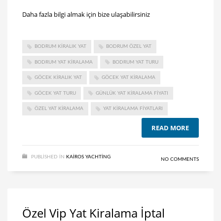
Daha fazla bilgi almak için bize ulaşabilirsiniz
BODRUM KIRALIK YAT
BODRUM ÖZEL YAT
BODRUM YAT KIRALAMA
BODRUM YAT TURU
GÖCEK KIRALIK YAT
GÖCEK YAT KIRALAMA
GÖCEK YAT TURU
GÜNLÜK YAT KIRALAMA FIYATI
ÖZEL YAT KIRALAMA
YAT KIRALAMA FIYATLARI
READ MORE
PUBLISHED IN
KAIROS YACHTING
NO COMMENTS
Özel Vip Yat Kiralama İptal