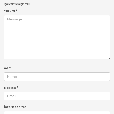
işaretlenmişlerdir
Yorum
*
Ad
*
E-posta
*
İnternet sitesi