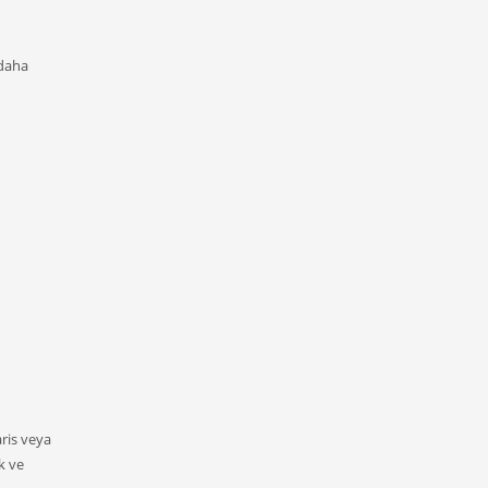
 daha
ris veya
k ve