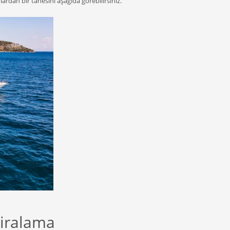
rdan bir tanesini aşağıda görebilirsiniz.
Kiralama