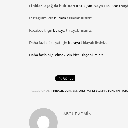
Linkleri aşağıda bulunan
Instagram
veya
Facebook
sayf
Instagram için
buraya
tıklayabilirsiniz.
Facebook için
buraya
tıklayabilirsiniz.
Daha fazla lüks yat için
buraya
tıklayabilirsiniz.
Daha fazla bilgi almak için bize ulaşabilirsiniz
TAGGED UNDER:
KIRALIK LÜKS YAT
,
LÜKS YAT KIRALAMA
,
LÜKS YAT TUR
ABOUT
ADMIN