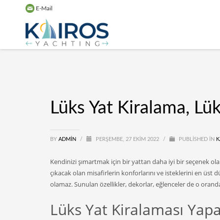
E-Mail
Lüks Yat Kiralama, Lük
BY
ADMIN
/
PERŞEMBE, 27 EKIM 2022
/
PUBLISHED IN
K
Kendinizi şımartmak için bir yattan daha iyi bir seçenek olab
çıkacak olan misafirlerin konforlarını ve isteklerini en üst d
olamaz. Sunulan özellikler, dekorlar, eğlenceler de o oranda
Lüks Yat Kiralaması Ya