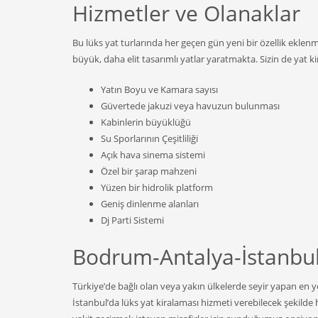
Hizmetler ve Olanaklar
Bu lüks yat turlarında her geçen gün yeni bir özellik eklenm
büyük, daha elit tasarımlı yatlar yaratmakta. Sizin de yat ki
Yatın Boyu ve Kamara sayısı
Güvertede jakuzi veya havuzun bulunması
Kabinlerin büyüklüğü
Su Sporlarının Çeşitliliği
Açık hava sinema sistemi
Özel bir şarap mahzeni
Yüzen bir hidrolik platform
Geniş dinlenme alanları
Dj Parti Sistemi
Bodrum-Antalya-İstanbul
Türkiye’de bağlı olan veya yakın ülkelerde seyir yapan en 
İstanbul’da lüks yat kiralaması hizmeti verebilecek şekild