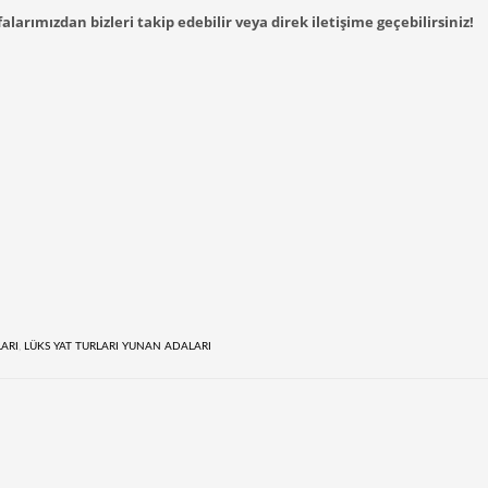
alarımızdan bizleri takip edebilir veya direk iletişime geçebilirsiniz!
LARI
,
LÜKS YAT TURLARI YUNAN ADALARI