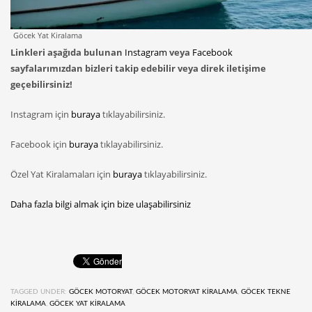
Göcek Yat Kiralama
Linkleri aşağıda bulunan
Instagram
veya
Facebook
sayfalarımızdan bizleri takip edebilir veya direk iletişime
geçebilirsiniz!
Instagram için
buraya
tıklayabilirsiniz.
Facebook için
buraya
tıklayabilirsiniz.
Özel Yat Kiralamaları için
buraya
tıklayabilirsiniz.
Daha fazla bilgi almak için bize ulaşabilirsiniz
TAGGED UNDER:
GÖCEK MOTORYAT
,
GÖCEK MOTORYAT KIRALAMA
,
GÖCEK TEKNE
KIRALAMA
,
GÖCEK YAT KIRALAMA