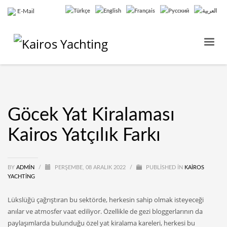
E-Mail
Göcek Yat Kiralaması
Kairos Yatçılık Farkı
BY
ADMIN
/
PERŞEMBE, 08 ARALIK 2022
/
PUBLISHED IN
KAIROS
YACHTING
Lükslüğü çağrıştıran bu sektörde, herkesin sahip olmak isteyeceği
anılar ve atmosfer vaat ediliyor. Özellikle de gezi bloggerlarının da
paylaşımlarda bulunduğu özel yat kiralama kareleri, herkesi bu