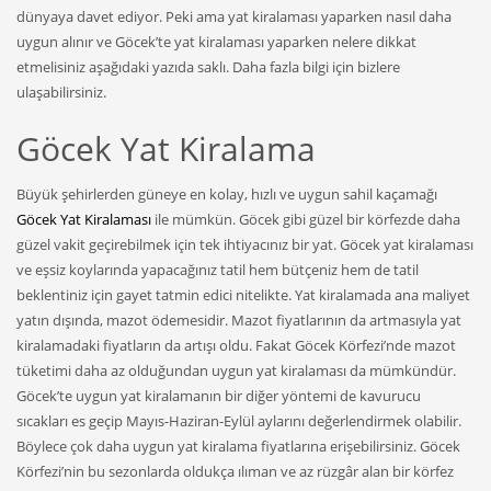
dünyaya davet ediyor. Peki ama yat kiralaması yaparken nasıl daha
uygun alınır ve Göcek’te yat kiralaması yaparken nelere dikkat
etmelisiniz aşağıdaki yazıda saklı. Daha fazla bilgi için bizlere
ulaşabilirsiniz.
Göcek Yat Kiralama
Büyük şehirlerden güneye en kolay, hızlı ve uygun sahil kaçamağı
Göcek Yat Kiralaması
ile mümkün. Göcek gibi güzel bir körfezde daha
güzel vakit geçirebilmek için tek ihtiyacınız bir yat. Göcek yat kiralaması
ve eşsiz koylarında yapacağınız tatil hem bütçeniz hem de tatil
beklentiniz için gayet tatmin edici nitelikte. Yat kiralamada ana maliyet
yatın dışında, mazot ödemesidir. Mazot fiyatlarının da artmasıyla yat
kiralamadaki fiyatların da artışı oldu. Fakat Göcek Körfezi’nde mazot
tüketimi daha az olduğundan uygun yat kiralaması da mümkündür.
Göcek’te uygun yat kiralamanın bir diğer yöntemi de kavurucu
sıcakları es geçip Mayıs-Haziran-Eylül aylarını değerlendirmek olabilir.
Böylece çok daha uygun yat kiralama fiyatlarına erişebilirsiniz. Göcek
Körfezi’nin bu sezonlarda oldukça ılıman ve az rüzgâr alan bir körfez