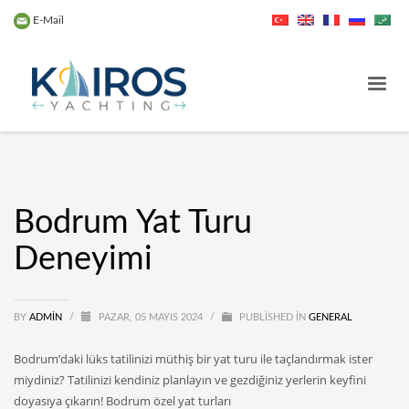
E-Mail
Bodrum Yat Turu
Deneyimi
BY
ADMIN
/
PAZAR, 05 MAYIS 2024
/
PUBLISHED IN
GENERAL
Bodrum’daki lüks tatilinizi müthiş bir yat turu ile taçlandırmak ister
miydiniz? Tatilinizi kendiniz planlayın ve gezdiğiniz yerlerin keyfini
doyasıya çıkarın! Bodrum özel yat turları