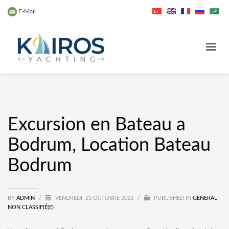
E-Mail
Excursion en Bateau a
Bodrum, Location Bateau
Bodrum
BY
ADMIN
/
VENDREDI, 21 OCTOBRE 2022
/
PUBLISHED IN
GENERAL
,
NON CLASSIFIÉ(E)