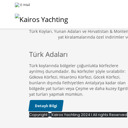
E-Mail
Türk Koyları, Yunan Adaları ve Hırvatistan & Monte
yat kiralamalarında özel indirimler ve ö
Türk Adaları
Türk koylarında bölgeler çoğunlukta körfezlere
ayrılmış durumdadır. Bu körfezler şöyle sıralabilir:
Gökova Körfezi, Hisarönü Körfezi, Göcek Körfezi,
bunların dışında Fethiye’den Antalya’ya kadar olan
bölgede yat turları veya Çeşme ve daha kuzey Ege’
yat turları yapmak mümkün.
Detaylı Bilgi
Copyright
Kairos Yachting 2024
I All rights Reserved
©