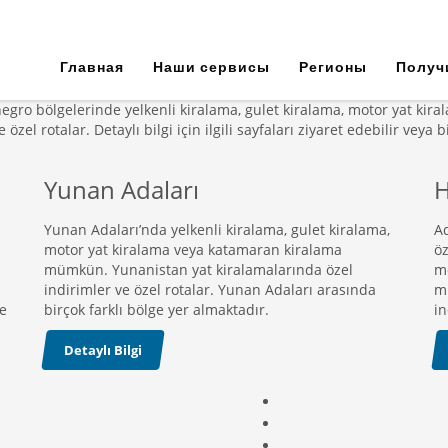
Bölgeler
Главная
Наши сервисы
Регионы
Получ
negro bölgelerinde yelkenli kiralama, gulet kiralama, motor yat 
zel rotalar. Detaylı bilgi için ilgili sayfaları ziyaret edebilir veya b
Yunan Adaları
H
Yunan Adaları’nda yelkenli kiralama, gulet kiralama,
Ad
motor yat kiralama veya katamaran kiralama
öz
mümkün. Yunanistan yat kiralamalarında özel
m
indirimler ve özel rotalar. Yunan Adaları arasında
mü
de
birçok farklı bölge yer almaktadır.
in
Detaylı Bilgi