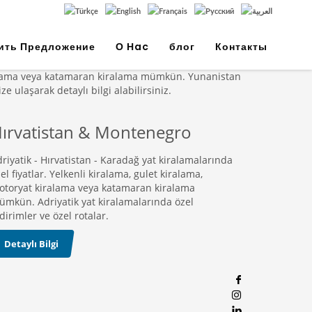
ить Предложение
О Нac
блог
Контакты
kiralama veya katamaran kiralama mümkün. Yunanistan
ize ulaşarak detaylı bilgi alabilirsiniz.
ırvatistan & Montenegro
riyatik - Hırvatistan - Karadağ yat kiralamalarında
el fiyatlar. Yelkenli kiralama, gulet kiralama,
otoryat kiralama veya katamaran kiralama
mkün. Adriyatik yat kiralamalarında özel
dirimler ve özel rotalar.
Detaylı Bilgi